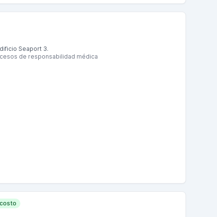
a durante el evento.
ificio Seaport 3.
rocesos de responsabilidad médica
 costo