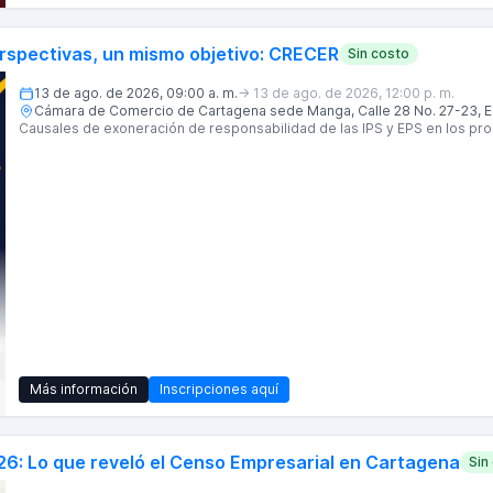
Stand en la muestra comercial
para exhibir sus productos y servicios.
Patrocinios
para fortalecer el posicionamiento y la visibilidad de su marc
rspectivas, un mismo objetivo: CRECER
Sin costo
13 de ago. de 2026, 09:00 a. m.
→
13 de ago. de 2026, 12:00 p. m.
Cámara de Comercio de Cartagena sede Manga, Calle 28 No. 27-23, Ed
Causales de exoneración de responsabilidad de las IPS y EPS en los p
Más información
Inscripciones aquí
26: Lo que reveló el Censo Empresarial en Cartagena
Sin