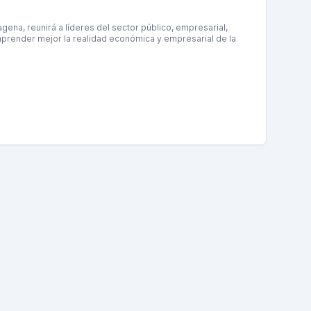
ena, reunirá a líderes del sector público, empresarial,
prender mejor la realidad económica y empresarial de la
ena y aportar a la construcción de su futuro.