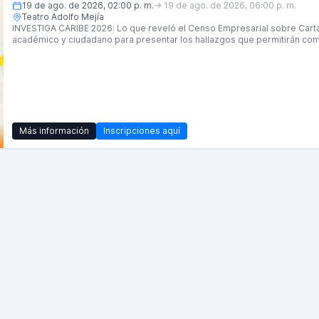
19 de ago. de 2026, 02:00 p. m.
→
19 de ago. de 2026, 06:00 p. m.
Teatro Adolfo Mejía
INVESTIGA CARIBE 2026: Lo que reveló el Censo Empresarial sobre Cartag
académico y ciudadano para presentar los hallazgos que permitirán com
ciudad y generar conversaciones que impulsen su desarrollo.
Fecha: miércoles 19 de agosto.
Hora: 2:00 p. m. a 6:00 p. m.
Lugar: Teatro Adolfo Mejía.
Participa y conoce información clave para entender el presente de Cartag
Más información
Inscripciones aquí